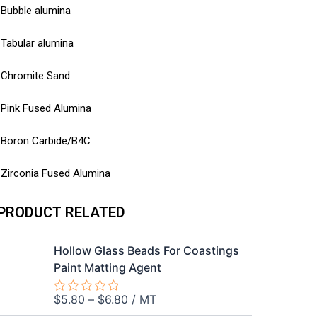
Bubble alumina
Tabular alumina
Chromite Sand
Pink Fused Alumina
Boron Carbide/B4C
Zirconia Fused Alumina
PRODUCT RELATED
Hollow Glass Beads For Coastings
Paint Matting Agent
$
5.80
–
$
6.80
/ MT
Rated
0