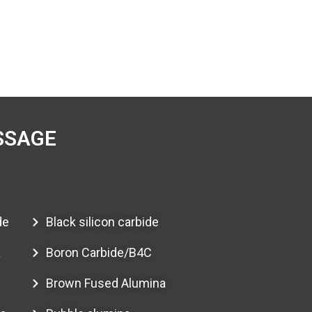
SSAGE
de
Black silicon carbide
a
Boron Carbide/B4C
Brown Fused Alumina