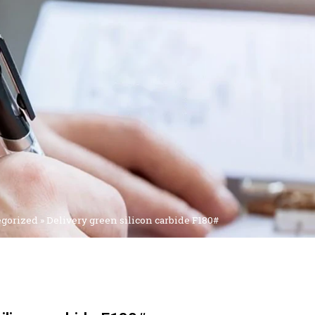
egorized
»
Delivery green silicon carbide F180#