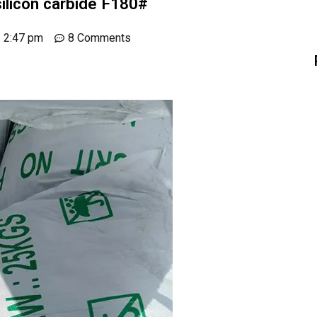
silicon carbide F180#
2:47 pm
8 Comments