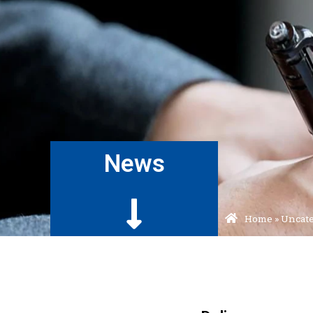
News
Home
»
Uncat