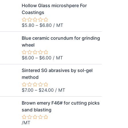
out
Hollow Glass microshpere For
of
Coastings
5
$
5.80
–
$
6.80
/ MT
Rated
0
out
Blue ceramic corundum for grinding
of
wheel
5
$
6.00
–
$
6.00
/ MT
Rated
0
out
Sintered SG abrasives by sol-gel
of
method
5
$
7.00
–
$
24.00
/ MT
Rated
0
out
Brown emery F46# for cutting picks
of
sand blasting
5
/MT
Rated